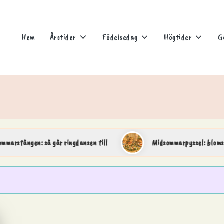
Hem
Årstider
Födelsedag
Högtider
G
ngen: så går ringdansen till
Midsommarpyssel: blomsterkran