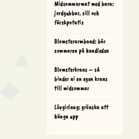
Midsommarmat med barn:
jordgubbar, sill och
färskpotatis
Blomsterarmband: bär
sommaren på handleden
Blomsterkrans – så
binder ni en egen krans
till midsommar
Lövgirlang: grönska att
hänga upp