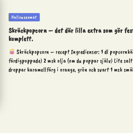
Posted
Halloweenmat
in
Skräckpopcorn – det där lilla extra som gör fe
komplett.
Skräckpopcorn – recept Ingredienser: 1 dl popcornkär
färdigpoppade) 2 msk olja (om du poppar själv) Lite sal
droppar karamellfärg i orange, grön och svart 1 msk sm