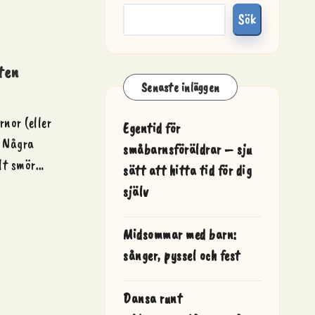
Sök
sten
Senaste inläggen
nor (eller
Egentid för
t Några
småbarnsföräldrar – sju
ält smör…
sätt att hitta tid för dig
själv
Midsommar med barn:
sånger, pyssel och fest
Dansa runt