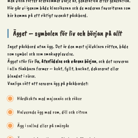
men vissa rätter återkommer varje år, generation efter generation.
Här går vi igenom både klassikerna och de moderna favoriterna som
hör hemma på ett riktigt svenskt påskbord.
Ägget – symbolen för liv och början på allt
Inget påskbord utan ägg. Det är den mest självklara rätten, både
som symbol och som smakupplevelse.
Ägget står för
liv, återfödelse och vårens början
, och det serveras
i alla tänkbara former – kokt, fyllt, hackat, dekorerat eller
blandat i röror.
Vanliga sätt att servera ägg på påskbordet:
Hårdkokta med majonnäs och räkor
Halverade ägg med rom, dill och citron
Ägg i sallad eller på smörgås