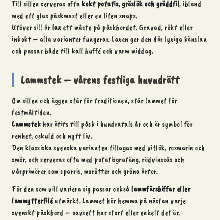
Till sillen serveras ofta
kokt potatis, gräslök och gräddfil
, ibland
med ett glas påskmust eller en liten snaps.
Utöver sill är
lax
ett måste på påskbordet. Gravad, rökt eller
inkokt – alla varianter fungerar. Laxen ger den där lyxiga känslan
och passar både till kall buffé och varm middag.
Lammstek – vårens festliga huvudrätt
Om sillen och äggen står för traditionen, står lammet för
festmåltiden.
Lammstek
har ätits till påsk i hundratals år och är symbol för
renhet, oskuld och nytt liv.
Den klassiska svenska varianten tillagas med vitlök, rosmarin och
smör, och serveras ofta med potatisgratäng, rödvinssås och
vårprimörer som sparris, morötter och gröna ärtor.
För den som vill variera sig passar också
lammfärsbiffar eller
lammytterfilé
utmärkt. Lammet hör hemma på nästan varje
svenskt påskbord – oavsett hur stort eller enkelt det är.