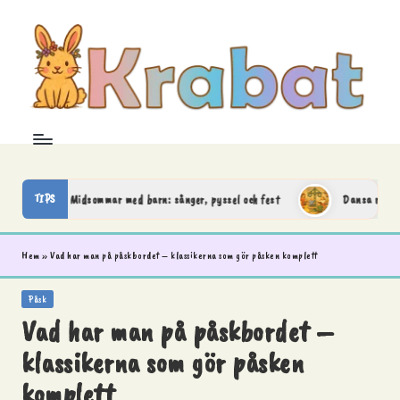
Skip
to
content
K
Krabat
–
r
där
leken
a
TIPS
Midsommar med barn: sånger, pyssel och fest
Dansa runt midsomm
börjar
och
b
fantasin
Hem
»
Vad har man på påskbordet – klassikerna som gör påsken komplett
a
tar
vid
Posted
Påsk
in
t
Vad har man på påskbordet –
klassikerna som gör påsken
komplett