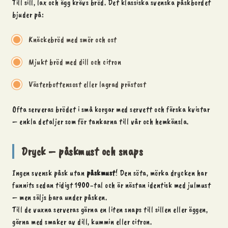
Till sill, lax och ägg krävs bröd. Det klassiska svenska påskbordet
bjuder på:
Knäckebröd med smör och ost
Mjukt bröd med dill och citron
Västerbottensost eller lagrad prästost
Ofta serveras brödet i små korgar med servett och färska kvistar
– enkla detaljer som för tankarna till vår och hemkänsla.
Dryck – påskmust och snaps
Ingen svensk påsk utan
påskmust
! Den söta, mörka drycken har
funnits sedan tidigt 1900-tal och är nästan identisk med julmust
– men säljs bara under påsken.
Till de vuxna serveras gärna en liten snaps till sillen eller äggen,
gärna med smaker av dill, kummin eller citron.