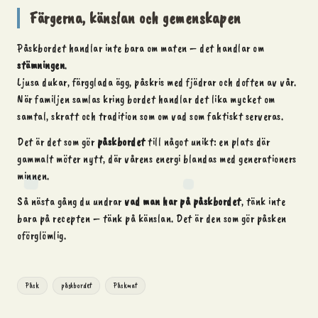
Färgerna, känslan och gemenskapen
Påskbordet handlar inte bara om maten – det handlar om
stämningen
.
Ljusa dukar, färgglada ägg, påskris med fjädrar och doften av vår.
När familjen samlas kring bordet handlar det lika mycket om
samtal, skratt och tradition som om vad som faktiskt serveras.
Det är det som gör
påskbordet
till något unikt: en plats där
gammalt möter nytt, där vårens energi blandas med generationers
minnen.
Så nästa gång du undrar
vad man har på påskbordet
, tänk inte
bara på recepten – tänk på känslan. Det är den som gör påsken
oförglömlig.
Tags:
Påsk
påskbordet
Påskmat