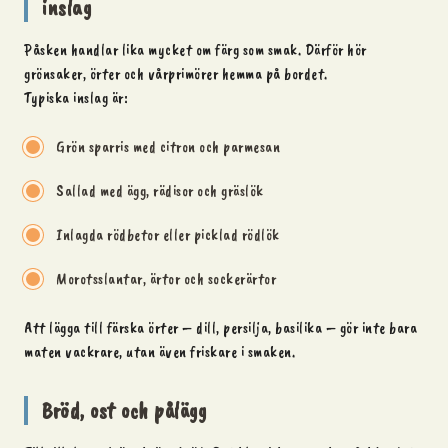
inslag
Påsken handlar lika mycket om färg som smak. Därför hör
grönsaker, örter och vårprimörer hemma på bordet.
Typiska inslag är:
Grön sparris med citron och parmesan
Sallad med ägg, rädisor och gräslök
Inlagda rödbetor eller picklad rödlök
Morotsslantar, ärtor och sockerärtor
Att lägga till färska örter – dill, persilja, basilika – gör inte bara
maten vackrare, utan även friskare i smaken.
Bröd, ost och pålägg