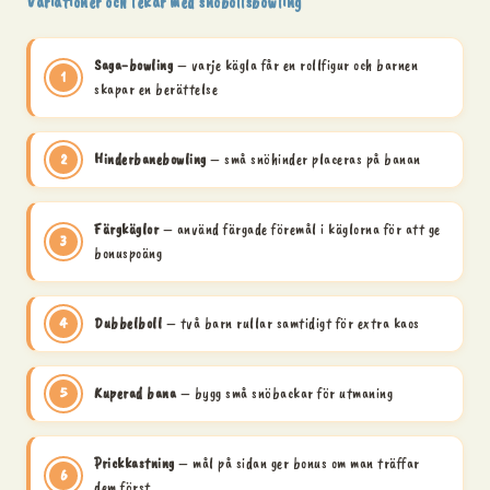
Variationer och lekar med snöbollsbowling
Saga-bowling
– varje kägla får en rollfigur och barnen
skapar en berättelse
Hinderbanebowling
– små snöhinder placeras på banan
Färgkäglor
– använd färgade föremål i käglorna för att ge
bonuspoäng
Dubbelboll
– två barn rullar samtidigt för extra kaos
Kuperad bana
– bygg små snöbackar för utmaning
Prickkastning
– mål på sidan ger bonus om man träffar
dem först