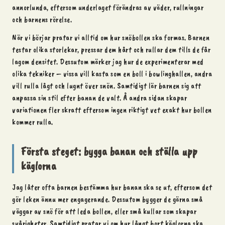
annorlunda, eftersom underlaget förändras av väder, rullningar
och barnens rörelse.
När vi börjar pratar vi alltid om hur snöbollen ska formas. Barnen
testar olika storlekar, pressar dem hårt och rullar dem tills de får
lagom densitet. Dessutom märker jag hur de experimenterar med
olika tekniker – vissa vill kasta som en boll i bowlinghallen, andra
vill rulla lågt och lugnt över snön. Samtidigt lär barnen sig att
anpassa sin stil efter banan de valt. Å andra sidan skapar
variationen fler skratt eftersom ingen riktigt vet exakt hur bollen
kommer rulla.
Första steget: bygga banan och ställa upp
käglorna
Jag låter ofta barnen bestämma hur banan ska se ut, eftersom det
gör leken ännu mer engagerande. Dessutom bygger de gärna små
väggar av snö för att leda bollen, eller små kullar som skapar
svårigheter. Samtidigt pratar vi om hur långt bort käglorna ska