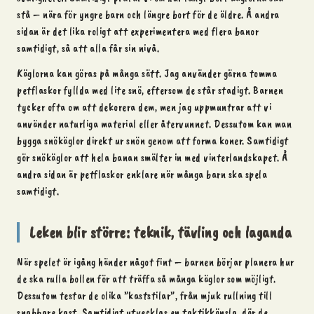
stå – nära för yngre barn och längre bort för de äldre. Å andra
sidan är det lika roligt att experimentera med flera banor
samtidigt, så att alla får sin nivå.
Käglorna kan göras på många sätt. Jag använder gärna tomma
petflaskor fyllda med lite snö, eftersom de står stadigt. Barnen
tycker ofta om att dekorera dem, men jag uppmuntrar att vi
använder naturliga material eller återvunnet. Dessutom kan man
bygga snökäglor direkt ur snön genom att forma koner. Samtidigt
gör snökäglor att hela banan smälter in med vinterlandskapet. Å
andra sidan är petflaskor enklare när många barn ska spela
samtidigt.
Leken blir större: teknik, tävling och laganda
När spelet är igång händer något fint – barnen börjar planera hur
de ska rulla bollen för att träffa så många käglor som möjligt.
Dessutom testar de olika ”kaststilar”, från mjuk rullning till
snabbare kast. Samtidigt utvecklas en taktikkänsla, där de