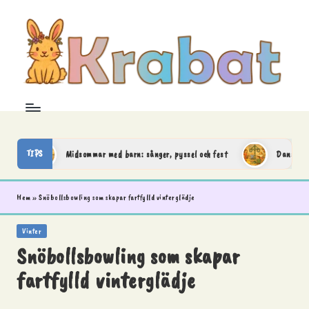
Skip
to
content
K
Krabat
–
r
där
leken
a
TIPS
Midsommar med barn: sånger, pyssel och fest
Dansa runt mid
börjar
och
b
fantasin
Hem
»
Snöbollsbowling som skapar fartfylld vinterglädje
a
tar
vid
Posted
Vinter
in
t
Snöbollsbowling som skapar
fartfylld vinterglädje