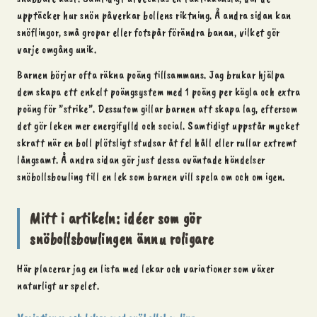
upptäcker hur snön påverkar bollens riktning. Å andra sidan kan
snöflingor, små gropar eller fotspår förändra banan, vilket gör
varje omgång unik.
Barnen börjar ofta räkna poäng tillsammans. Jag brukar hjälpa
dem skapa ett enkelt poängsystem med 1 poäng per kägla och extra
poäng för ”strike”. Dessutom gillar barnen att skapa lag, eftersom
det gör leken mer energifylld och social. Samtidigt uppstår mycket
skratt när en boll plötsligt studsar åt fel håll eller rullar extremt
långsamt. Å andra sidan gör just dessa oväntade händelser
snöbollsbowling till en lek som barnen vill spela om och om igen.
Mitt i artikeln: idéer som gör
snöbollsbowlingen ännu roligare
Här placerar jag en lista med
lekar
och variationer som växer
naturligt ur spelet.