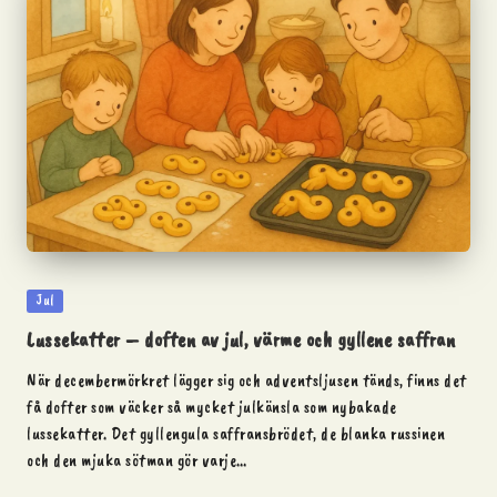
Posted
Jul
in
Lussekatter – doften av jul, värme och gyllene saffran
När decembermörkret lägger sig och adventsljusen tänds, finns det
få dofter som väcker så mycket julkänsla som nybakade
lussekatter. Det gyllengula saffransbrödet, de blanka russinen
och den mjuka sötman gör varje…