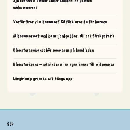
Sju sorters blommor under kudden: en gammal
midsommarsed
Varför firar vi midsommar? Så förklarar du för barnen
Midsommarmat med barn: jordgubbar, sill och färskpotatis
Blomsterarmband: bär sommaren på handleden
Blomsterkrans – så binder ni en egen krans till midsommar
Lövgirlang: grönska att hänga upp
Sök