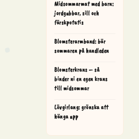
Midsommarmat med barn:
jordgubbar, sill och
färskpotatis
Blomsterarmband: bär
sommaren på handleden
Blomsterkrans – så
binder ni en egen krans
till midsommar
Lövgirlang: grönska att
hänga upp