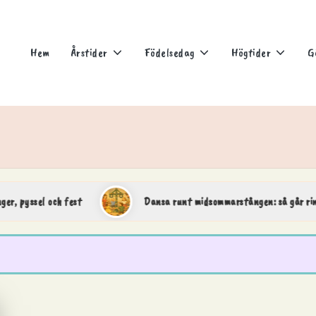
Hem
Årstider
Födelsedag
Högtider
G
sel och fest
Dansa runt midsommarstången: så går ringdansen