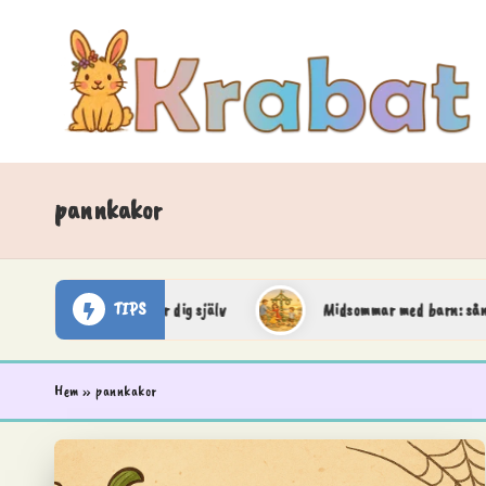
Skip
to
content
K
Krabat
–
r
pannkakor
där
leken
a
börjar
TIPS
t att hitta tid för dig själv
Midsommar med barn: sånger, pys
och
b
fantasin
a
tar
Hem
»
pannkakor
vid
t