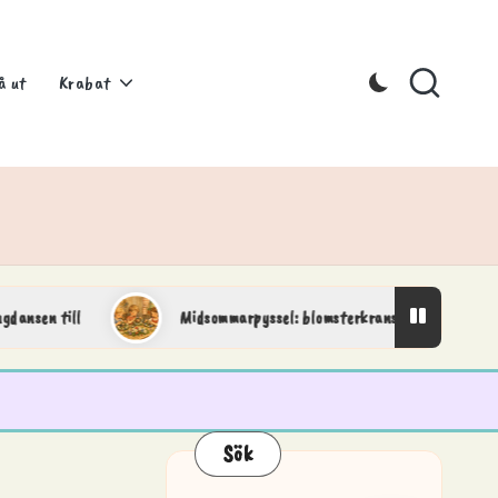
å ut
Krabat
 till
Midsommarpyssel: blomsterkransar och fina detaljer
Sök