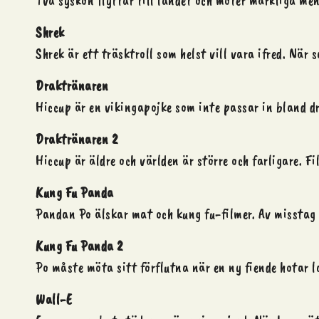
Två syskon flyttar till landet och möter märkliga men
Shrek
Shrek är ett träsktroll som helst vill vara ifred. Nä
Draktränaren
Hiccup är en vikingapojke som inte passar in bland d
Draktränaren 2
Hiccup är äldre och världen är större och farligare.
Kung Fu Panda
Pandan Po älskar mat och kung fu-filmer. Av misstag b
Kung Fu Panda 2
Po måste möta sitt förflutna när en ny fiende hotar 
Wall-E