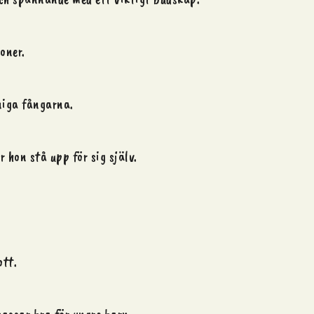
oner.
niga fångarna.
 hon stå upp för sig själv.
ott.