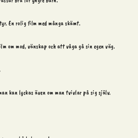
passar bra för yngre barn.
ntyr. En rolig film med många skämt.
film om mod, vänskap och att våga gå sin egen väg.
.
 man kan lyckas även om man tvivlar på sig själv.