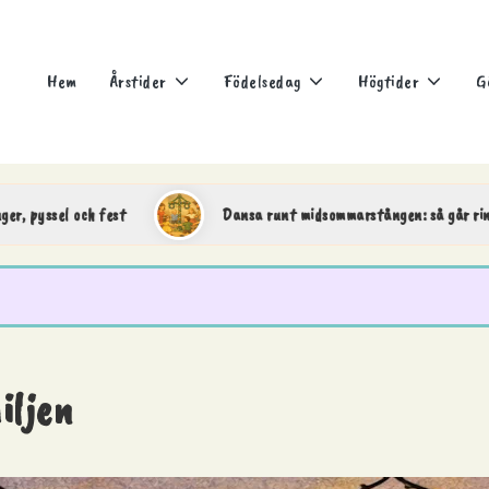
Hem
Årstider
Födelsedag
Högtider
G
Dansa runt midsommarstången: så går ringdansen till
iljen