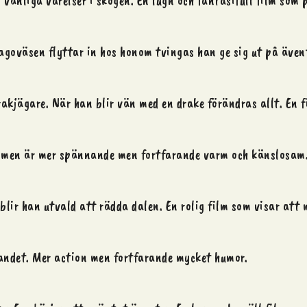
 vänliga varelser i skogen. En lugn och fantasifull film som 
r sagoväsen flyttar in hos honom tvingas han ge sig ut på äve
rakjägare. När han blir vän med en drake förändras allt. En 
 Filmen är mer spännande men fortfarande varm och känslosam
lir han utvald att rädda dalen. En rolig film som visar att
landet. Mer action men fortfarande mycket humor.