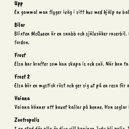
Upp
En gammal man flyger iväg i sitt hus med hjälp av ba
Bilar
Blixten McQueen är en snabb och självsäker racerbil. 
fordon.
Frost
Elsa har krafter som kan skapa is och snö. När hon t
Frost 2
Elsa hör en mystisk röst och ger sig ut på en resa för 
Vaiana
Vaiana känner att havet kallar på henne. Hon seglar iv
Zootropolis
I en stad där alla är djur vill kaninen Judy bli poli