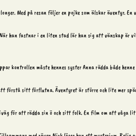
llonger. Med på resan följer en pojke som älskar äventyr. En
När han fastnar i en liten stad lär han sig att vänskap är vi
appar kontrollen måste hennes syster Anna rädda både henne 
att förstå sitt förflutna. Äventyret är större och lite mer sp
äg för att rädda sin ö och sitt folk. En film om att våga lita
s. Tillsammans med räven Nick löser hon ett mysterium. Rolig