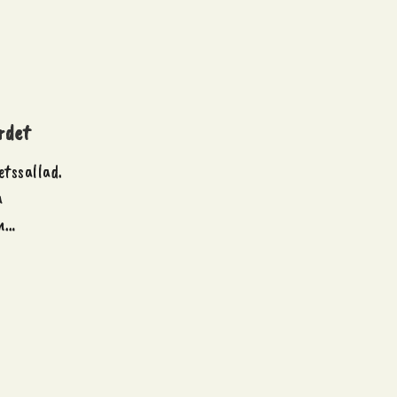
rdet
etssallad.
a
en…