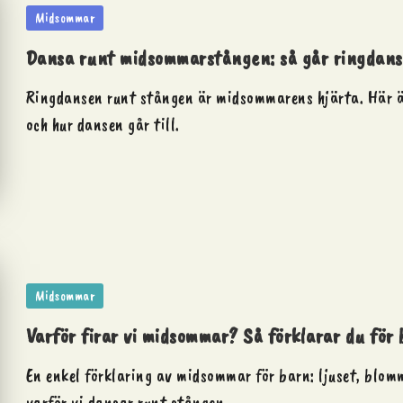
Posted
Midsommar
in
Dansa runt midsommarstången: så går ringdanse
Ringdansen runt stången är midsommarens hjärta. Här 
och hur dansen går till.
Posted
Midsommar
in
Varför firar vi midsommar? Så förklarar du för
En enkel förklaring av midsommar för barn: ljuset, blo
varför vi dansar runt stången.