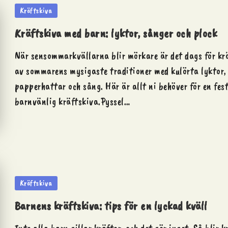
Posted
Kräftskiva
in
Kräftskiva med barn: lyktor, sånger och plock
När sensommarkvällarna blir mörkare är det dags för kr
av sommarens mysigaste traditioner med kulörta lyktor,
papperhattar och sång. Här är allt ni behöver för en fest
barnvänlig kräftskiva.Pyssel…
Posted
Kräftskiva
in
Barnens kräftskiva: tips för en lyckad kväll