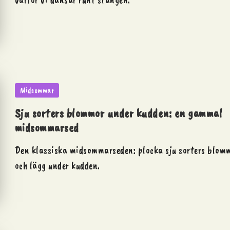
Posted
Midsommar
in
Sju sorters blommor under kudden: en gammal
midsommarsed
Den klassiska midsommarseden: plocka sju sorters blomm
och lägg under kudden.