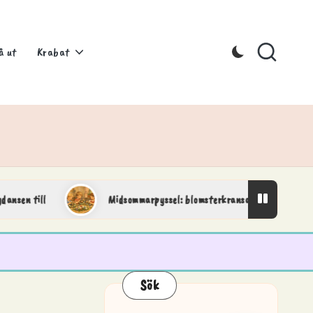
å ut
Krabat
Midsommarpyssel: blomsterkransar och fina detaljer
Sök