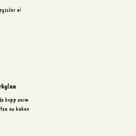
pysslar ni
rkylan
nde kopp varm
ften av kakao