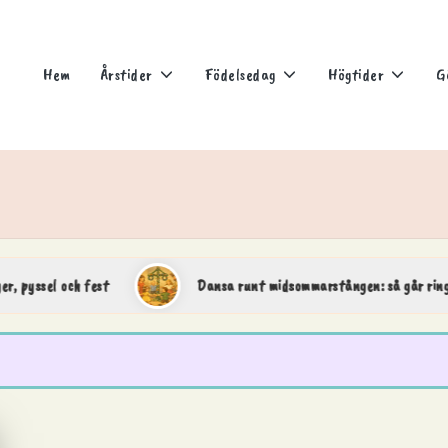
Hem
Årstider
Födelsedag
Högtider
G
Dansa runt midsommarstången: så går ringdansen till