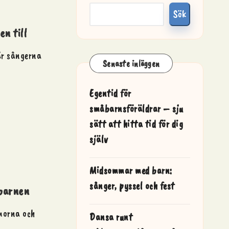
Sök
n till
är sångerna
Senaste inläggen
Egentid för
småbarnsföräldrar – sju
sätt att hitta tid för dig
själv
Midsommar med barn:
sånger, pyssel och fest
 barnen
mmorna och
Dansa runt