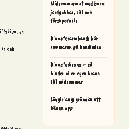
Midsommarmat med barn:
jordgubbar, sill och
färskpotatis
äftskiva, en
Blomsterarmband: bär
sommaren på handleden
lig och
Blomsterkrans – så
binder ni en egen krans
till midsommar
Lövgirlang: grönska att
hänga upp