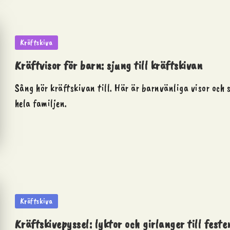
Posted
Kräftskiva
in
Kräftvisor för barn: sjung till kräftskivan
Sång hör kräftskivan till. Här är barnvänliga visor och 
hela familjen.
Posted
Kräftskiva
in
Kräftskivepyssel: lyktor och girlanger till feste