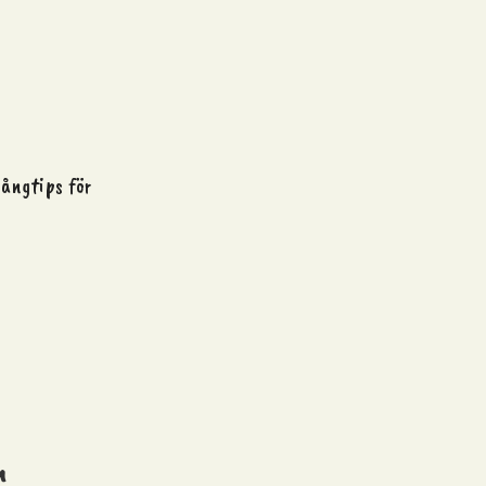
sångtips för
n