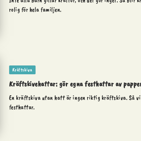
Inte alla barn gillar kräftor, och det gör inget. Så blir 
rolig för hela familjen.
Posted
Kräftskiva
in
Kräftskivehattar: gör egna festhattar av pappe
En kräftskiva utan hatt är ingen riktig kräftskiva. Så v
festhattar.