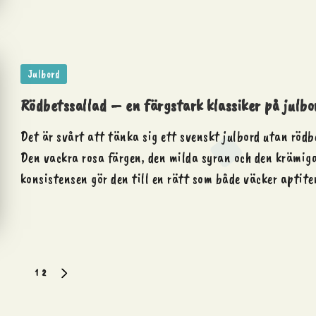
Posted
Julbord
in
Rödbetssallad – en färgstark klassiker på julbo
Det är svårt att tänka sig ett svenskt julbord utan rödb
Den vackra rosa färgen, den milda syran och den krämig
konsistensen gör den till en rätt som både väcker aptit
1
2
NEXT
PAGE