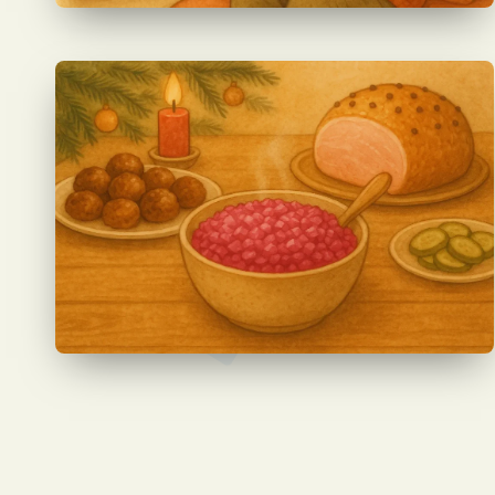
Sidnumrering
för