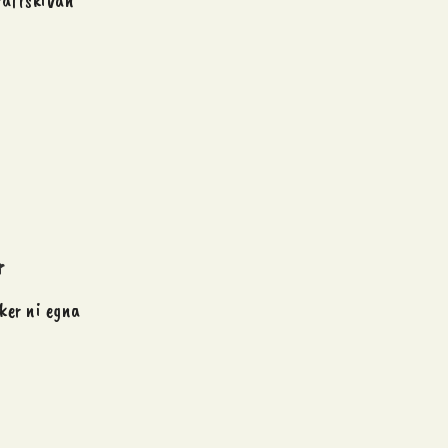
kräftskivan
r
iker ni egna