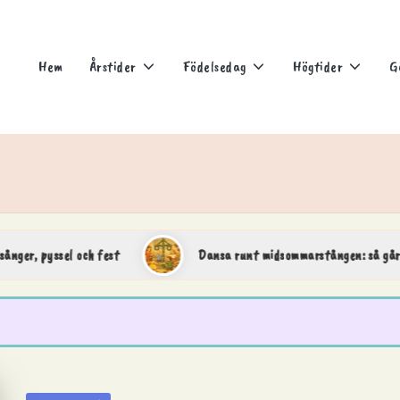
Hem
Årstider
Födelsedag
Högtider
G
yssel och fest
Dansa runt midsommarstången: så går ringdans