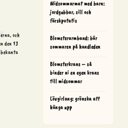
Midsommarmat med barn:
jordgubbar, sill och
färskpotatis
nerna, och
Blomsterarmband: bär
en den 13
sommaren på handleden
älbekanta
Blomsterkrans – så
binder ni en egen krans
till midsommar
Lövgirlang: grönska att
hänga upp