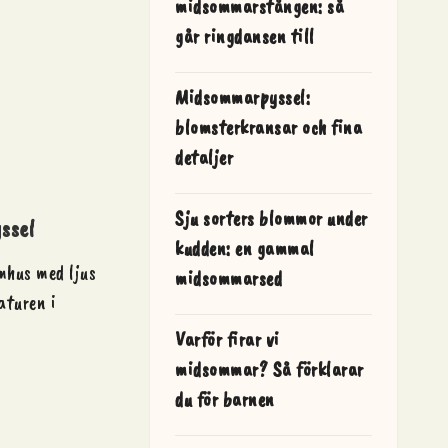
midsommarstången: så
går ringdansen till
Midsommarpyssel:
blomsterkransar och fina
detaljer
Sju sorters blommor under
ssel
kudden: en gammal
mhus med ljus
midsommarsed
aturen i
Varför firar vi
midsommar? Så förklarar
du för barnen