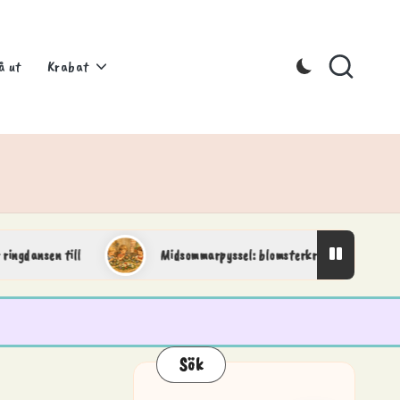
å ut
Krabat
en till
Midsommarpyssel: blomsterkransar och fina detaljer
Sök