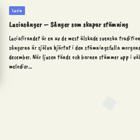
Posted
Lucia
in
Luciasånger – Sånger som skapar stämning
Luciafirandet är en av de mest älskade svenska traditio
sångerna är själva hjärtat i den stämningsfulla morgon
december. När ljusen tänds och barnen stämmer upp i v
melodier…