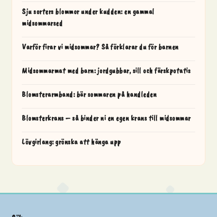
Sju sorters blommor under kudden: en gammal
midsommarsed
Varför firar vi midsommar? Så förklarar du för barnen
Midsommarmat med barn: jordgubbar, sill och färskpotatis
Blomsterarmband: bär sommaren på handleden
Blomsterkrans – så binder ni en egen krans till midsommar
Lövgirlang: grönska att hänga upp