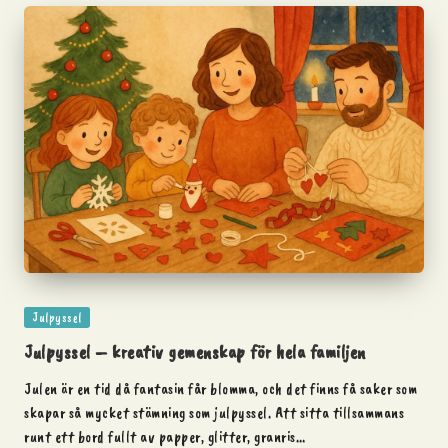
Posted
Julpyssel
in
Julpyssel – kreativ gemenskap för hela familjen
Julen är en tid då fantasin får blomma, och det finns få saker som
skapar så mycket stämning som julpyssel. Att sitta tillsammans
runt ett bord fullt av papper, glitter, granris…