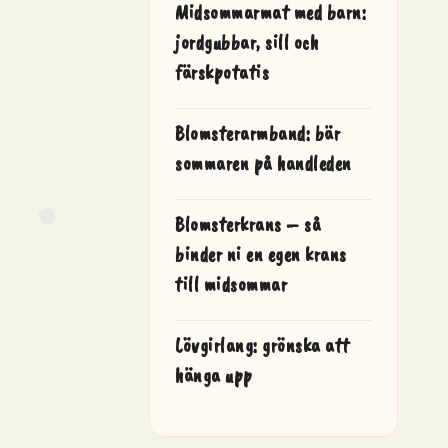
Midsommarmat med barn:
jordgubbar, sill och
färskpotatis
Blomsterarmband: bär
sommaren på handleden
Blomsterkrans – så
binder ni en egen krans
till midsommar
Lövgirlang: grönska att
hänga upp