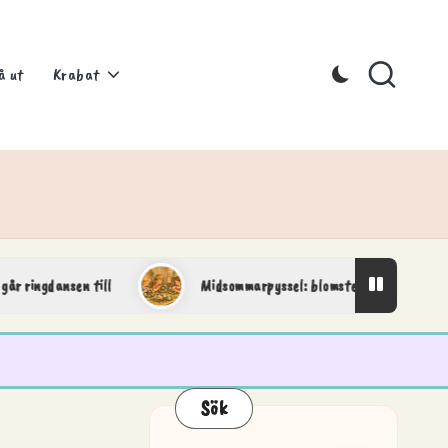
å ut
Krabat
gdansen till
Midsommarpyssel: blomsterkransar och fina det
Sök