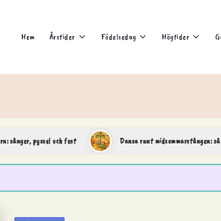
Hem
Årstider
Födelsedag
Högtider
G
er, pyssel och fest
Dansa runt midsommarstången: så går rin