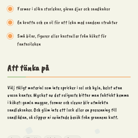
Formar i olika storlekar, gärna djur och sandkakor
En kratta och en sil för att leka med sandens struktur
Små bilar, figurer eller kastruller från köket för
fantasileken
Att tänka på
Välj tåligt material som inte spricker i sol och kyla, helst utan
vassa kanter. Mycket av det roligaste hittar man faktiskt hemma
i köket: gamla muggar, formar och slevar blir utmärkta
sandleksaker. Och glöm inte ett lock eller en presenning till
sandlådan, så slipper ni oväntade besök från grannens katt.
Tags: