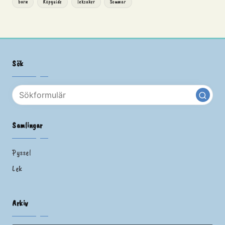
barn
Köpguide
leksaker
Sommar
Sök
Samlingar
Pyssel
Lek
Arkiv