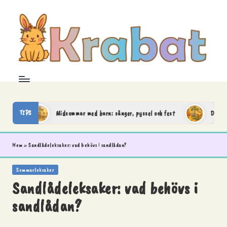
Skip
to
content
K
Krabat
–
r
där
leken
a
TIPS
jälv
Midsommar med barn: sånger, pyssel och fest
Dansa run
börjar
och
b
fantasin
Hem
»
Sandlådeleksaker: vad behövs i sandlådan?
a
tar
vid
Posted
Sommarleksaker
in
t
Sandlådeleksaker: vad behövs i
sandlådan?