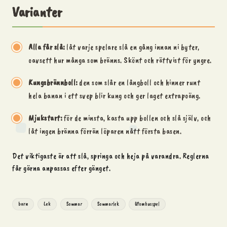
Varianter
Alla får slå:
låt varje spelare slå en gång innan ni byter,
oavsett hur många som bränns. Skönt och rättvist för yngre.
Kungsbrännboll:
den som slår en långboll och hinner runt
hela banan i ett svep blir kung och ger laget extrapoäng.
Mjukstart:
för de minsta, kasta upp bollen och slå själv, och
låt ingen bränna förrän löparen nått första basen.
Det viktigaste är att slå, springa och heja på varandra. Reglerna
får gärna anpassas efter gänget.
Tags:
barn
Lek
Sommar
Sommarlek
Utomhusspel