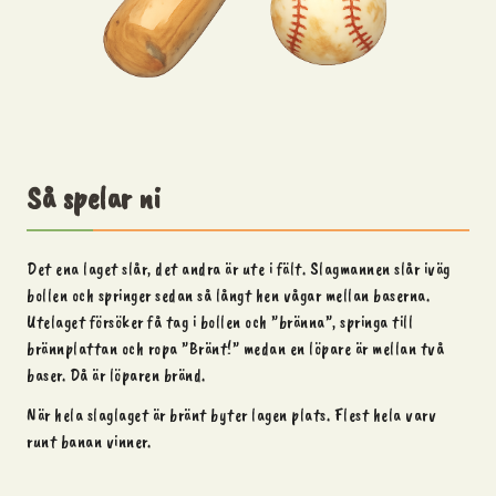
Så spelar ni
Det ena laget slår, det andra är ute i fält. Slagmannen slår iväg
bollen och springer sedan så långt hen vågar mellan baserna.
Utelaget försöker få tag i bollen och ”bränna”, springa till
brännplattan och ropa ”Bränt!” medan en löpare är mellan två
baser. Då är löparen bränd.
När hela slaglaget är bränt byter lagen plats. Flest hela varv
runt banan vinner.